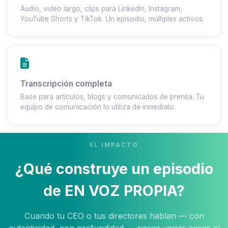
Audio, video largo, clips para LinkedIn, Instagram,
YouTube Shorts y TikTok. Un episodio, múltiples activos.
Transcripción completa
Base para artículos, blogs y comunicados de prensa. Tu
equipo de comunicación lo utiliza de inmediato.
EL IMPACTO
¿Qué construye un episodio
de EN VOZ PROPIA?
Cuando tu CEO o tus directores hablan — con